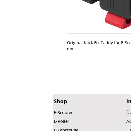
Original Klick Fix Caddy für E-S
mm
Shop
I
E-Scooter
Üb
E-Roller
A
E-Fahrzeuge
Da