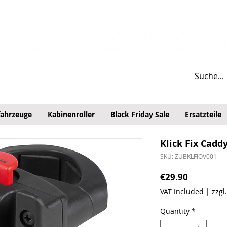
fahrzeuge
Kabinenroller
Black Friday Sale
Ersatzteile
Klick Fix Cadd
SKU: ZUBKLFIOV001
Price
€29.90
VAT Included
|
zzgl
Quantity
*