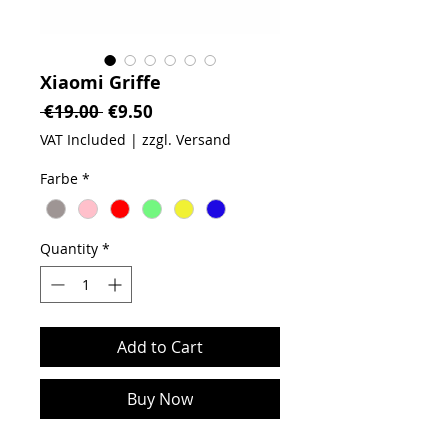
Xiaomi Griffe
Regular Price
Sale Price
 €19.00 
€9.50
VAT Included
|
zzgl. Versand
Farbe
*
Quantity
*
Add to Cart
Buy Now