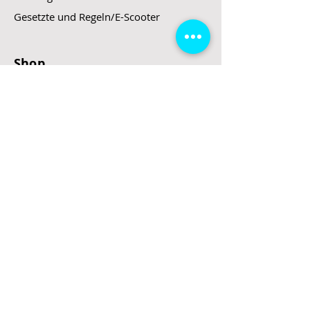
Gesetzte und Regeln/E-Scooter
Shop
E-Scooter
E-Roller
E-Fahrzeuge
LeStoff
Stand up Paddel
B2B
Kontakt
Eingang
Schulgasse 5