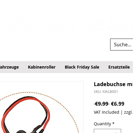
fahrzeuge
Kabinenroller
Black Friday Sale
Ersatzteile
Ladebuchse m
SKU: XIALB001
Regular P
Sal
 €9.99 
€6.99
VAT Included
|
zzgl
Quantity
*