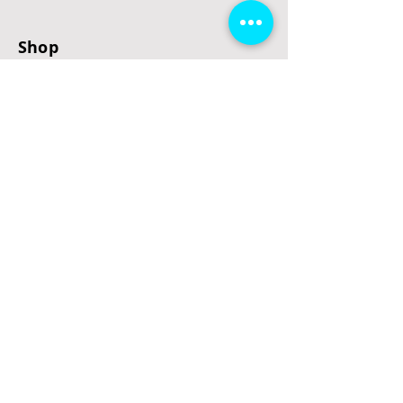
Shop
E-Scooter
E-Roller
E-Fahrzeuge
LeStoff
Stand up Paddel
B2B
Kontakt
Eingang
Schulgasse 5
3100 St. Pölten