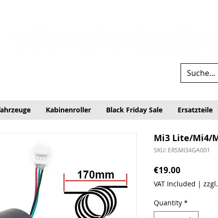
fahrzeuge
Kabinenroller
Black Friday Sale
Ersatzteile
Mi3 Lite/Mi4/M
SKU: ERSMI34GA001
Price
€19.00
VAT Included
|
zzgl
Quantity
*