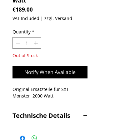
Watt
Price
€189.00
VAT Included
|
zzgl. Versand
Quantity
*
Out of Stock
Notify When Available
Original Ersatzteile für SXT
Monster 2000 Watt
Technische Details
1x 2000 Watt / 48 Volt starker
Motor