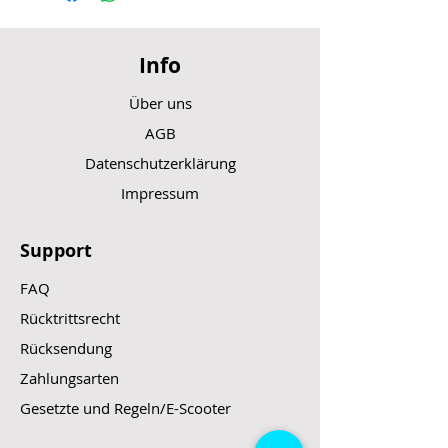
verkabelt
Maße: 19,20 x 10,60 x 10,60 cm
(LxBxH)
Info
Durchmesser Ritzel: 2,50 cm
Anzahl der Ritzel: 11 Stk.
Über uns
Gewicht:
4,90 kg
AGB
Datenschutzerklärung
Impressum
Support
FAQ
Rücktrittsrecht
Rücksendung
Zahlungsarten
Gesetzte und Regeln/E-Scooter