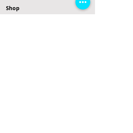
Shop
E-Scooter
E-Roller
E-Fahrzeuge
LeStoff
Stand up Paddel
B2B
Kontakt
Eingang
Schulgasse 5
3100 St. Pölten
office@escooterladen.at