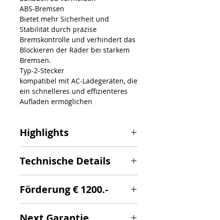
ABS-Bremsen
Bietet mehr Sicherheit und
Stabilität durch präzise
Bremskontrolle und verhindert das
Blockieren der Räder bei starkem
Bremsen.
Typ-2-Stecker
kompatibel mit AC-Ladegeräten, die
ein schnelleres und effizienteres
Aufladen ermöglichen
Highlights
Digitales Display mit
Technische Details
Tachometer, Kilometerzähler,
Batterieladestand usw.
Maximale Geschwindigkeit: 130
Start mit Schlüssel und
Förderung € 1200.-
km/h
Sicherheitssperre
Max. Drehmoment 102 Nm
Scheibenbremsen mit ABS
Batterie 8,64 kWh 72 V 120 Ah
Tempomat
Next Garantie