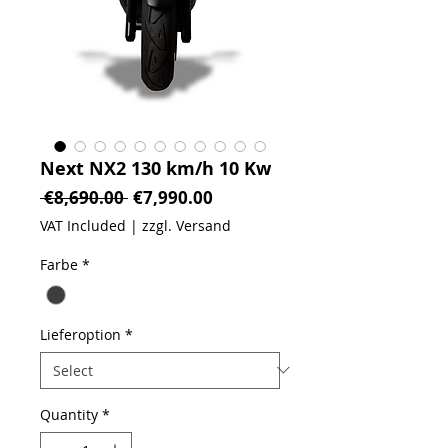
Next NX2 130 km/h 10 Kw
Regular Price
Sale Price
 €8,690.00 
€7,990.00
VAT Included
|
zzgl. Versand
Farbe
*
Lieferoption
*
Quantity
*