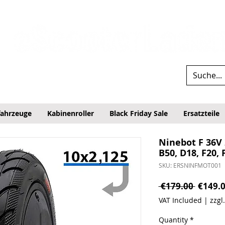
fahrzeuge
Kabinenroller
Black Friday Sale
Ersatzteile
Ninebot F 36V
B50, D18, F20, 
SKU: ERSNINFMOT001
Regular
 €179.00 
€149.
VAT Included
|
zzgl
Quantity
*