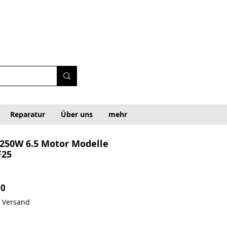
Reparatur
Über uns
mehr
 250W 6.5 Motor Modelle
F25
 Price
Sale Price
00
. Versand