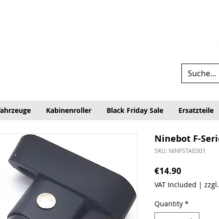
fahrzeuge
Kabinenroller
Black Friday Sale
Ersatzteile
Ninebot F-Seri
SKU: NINFSTAE001
Price
€14.90
VAT Included
|
zzgl
Quantity
*