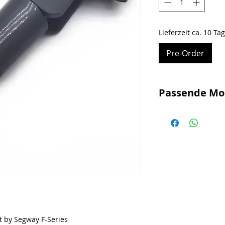
Lieferzeit ca. 10 Ta
Pre-Order
Passende Mo
Ninebot D18E
Ninebot D28E
Ninebot D38E
Ninebot F2
Ninebot F25E II
Ninebot F30E
Ninebot F40E
Xiaomi Mi 4 Lite (1.
t by Segway F-Series