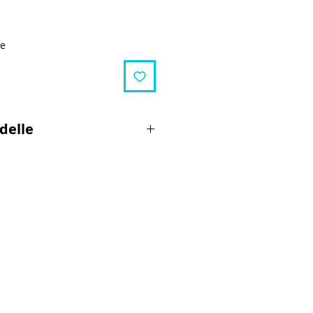
ge
delle
 Generation)