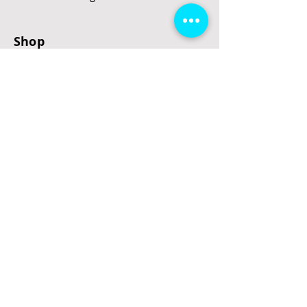
Shop
E-Scooter
E-Roller
E-Fahrzeuge
LeStoff
Stand up Paddel
B2B
Kontakt
Eingang
Schulgasse 5
3100 St. Pölten