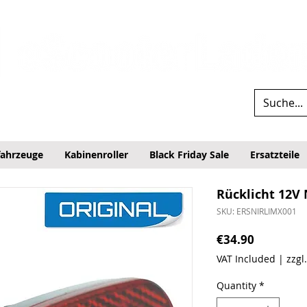
fahrzeuge
Kabinenroller
Black Friday Sale
Ersatzteile
Rücklicht 12V
SKU: ERSNIRLIMX001
Price
€34.90
VAT Included
|
zzgl
Quantity
*