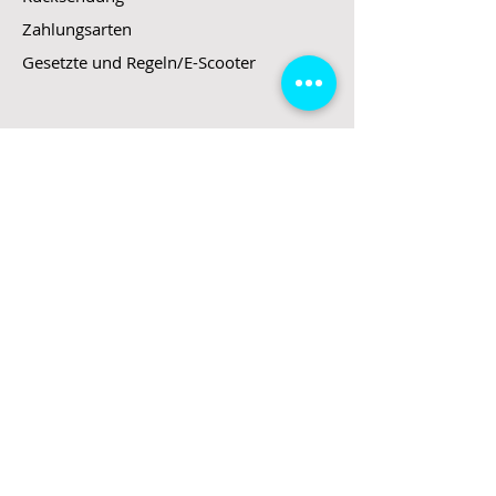
Zahlungsarten
Gesetzte und Regeln/E-Scooter
Shop
E-Scooter
E-Roller
E-Fahrzeuge
LeStoff
Stand up Paddel
B2B
Kontakt
Eingang