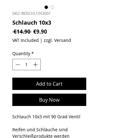
SKU: REISCHL10X3001
Schlauch 10x3
Regular Price
Sale Price
 €14.90 
€9.90
VAT Included
|
zzgl. Versand
Quantity
*
Add to Cart
Buy Now
Schlauch 10x3 mit 90 Grad Ventil
Reifen und Schläuche sind
Verschleißprodukte werden