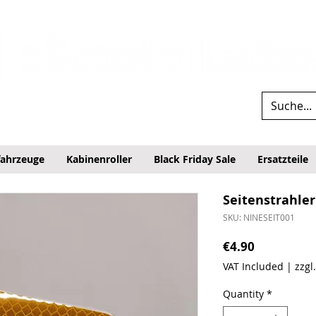
fahrzeuge
Kabinenroller
Black Friday Sale
Ersatzteile
Seitenstrahler
SKU: NINESEIT001
Price
€4.90
VAT Included
|
zzgl
Quantity
*