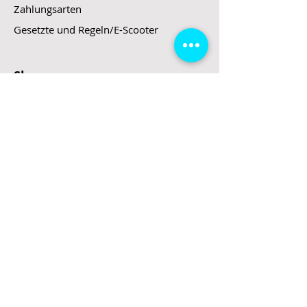
Zahlungsarten
Gesetzte und Regeln/E-Scooter
Shop
E-Scooter
E-Roller
E-Fahrzeuge
LeStoff
Stand up Paddel
B2B
Kontakt
Eingang