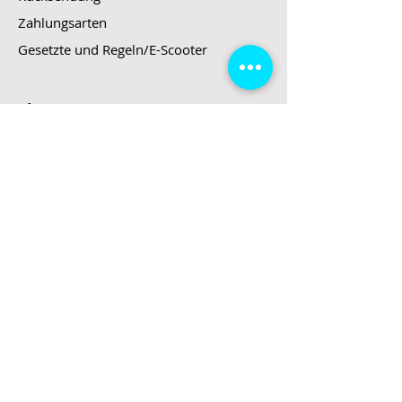
Zahlungsarten
Gesetzte und Regeln/E-Scooter
Shop
E-Scooter
E-Roller
E-Fahrzeuge
LeStoff
Stand up Paddel
B2B
Kontakt
Eingang