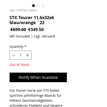
SKU: STXTOU116001
STX Tourer 11,6x32x6
blau/orange ´22
Regular Price
Sale Price
 €699.00 
€349.50
VAT Included
|
zzgl. Versand
Quantity
*
Out of Stock
Notify When Available
Die Tourer-Serie von STX bietet
sportive, pfeilförmige Boards für
höhere Geschwindigkeiten,
schnelleres Paddeln und längere