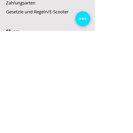
Zahlungsarten
Gesetzte und Regeln/E-Scooter
Shop
E-Scooter
E-Roller
E-Fahrzeuge
LeStoff
Stand up Paddel
B2B
Kontakt
Eingang