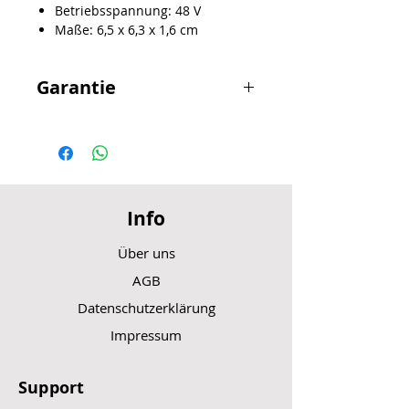
Betriebsspannung: 48 V
Maße: 6,5 x 6,3 x 1,6 cm
Garantie
Achtung bei Selbsteinbau des
bestellten Artikel kann keine
Garantie auf das Bauteil gegeben
werden.
Info
Über uns
AGB
Datenschutzerklärung
Impressum
Support