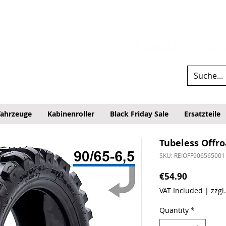
fahrzeuge
Kabinenroller
Black Friday Sale
Ersatzteile
Tubeless Offro
SKU: REIOFF906565001
Price
€54.90
VAT Included
|
zzgl
Quantity
*