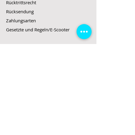
Rücktrittsrecht
Rücksendung
Zahlungsarten
Gesetzte und Regeln/E-Scooter
Shop
E-Scooter
E-Roller
E-Fahrzeuge
LeStoff
Stand up Paddel
B2B
Kontakt