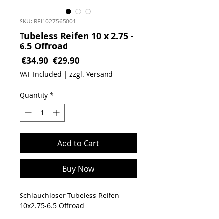
SKU: REI1027565001
Tubeless Reifen 10 x 2.75 -
6.5 Offroad
Regular Price
Sale Price
 €34.90 
€29.90
VAT Included
|
zzgl. Versand
Quantity
*
Add to Cart
Buy Now
Schlauchloser Tubeless Reifen
10x2.75-6.5 Offroad