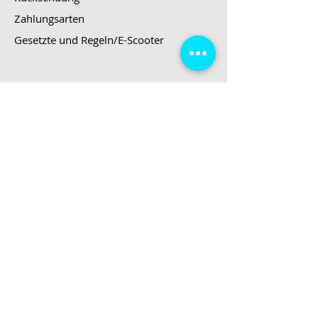
Zahlungsarten
Gesetzte und Regeln/E-Scooter
Shop
E-Scooter
E-Roller
E-Fahrzeuge
LeStoff
Stand up Paddel
B2B
Kontakt
Eingang