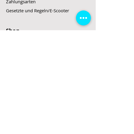
Zahlungsarten
Gesetzte und Regeln/E-Scooter
Shop
E-Scooter
E-Roller
E-Fahrzeuge
LeStoff
Stand up Paddel
B2B
Kontakt
Eingang