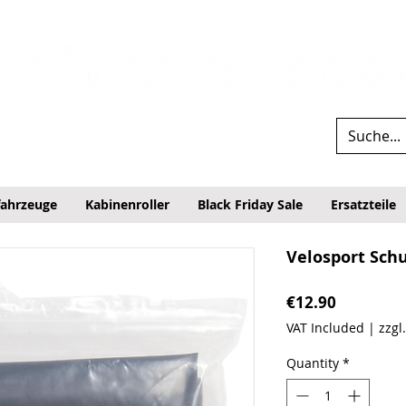
fahrzeuge
Kabinenroller
Black Friday Sale
Ersatzteile
Velosport Sch
Price
€12.90
VAT Included
|
zzgl
Quantity
*