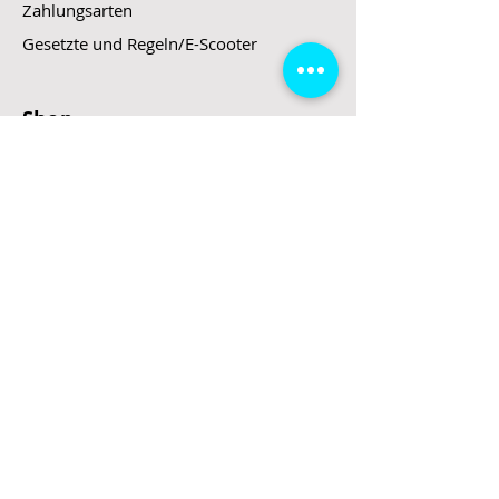
Zahlungsarten
Gesetzte und Regeln/E-Scooter
Shop
E-Scooter
E-Roller
E-Fahrzeuge
LeStoff
Stand up Paddel
B2B
Kontakt
Eingang