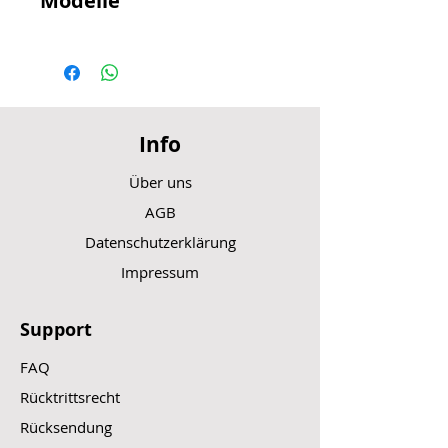
Modelle
VX2 LT
VX2 ST
VX2 GT
VX3 LT
VX3 ST
Info
VX3 GT
VX2 PRO LT-B
Über uns
VX2 PRO ST-B
VX2 PRO GT-B
AGB
VX5 ST
Datenschutzerklärung
VX5 GT
VX5 PRO ST
Impressum
VX5 PRO GT
Support
FAQ
Rücktrittsrecht
Rücksendung