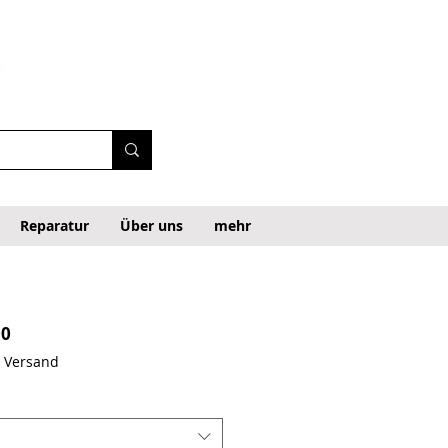
Reparatur
Über uns
mehr
 Price
Sale Price
00
. Versand