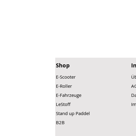
Shop
I
E-Scooter
Üb
E-Roller
A
E-Fahrzeuge
Da
LeStoff
I
Stand up Paddel
B2B