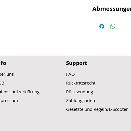
IP Schutzgrad:
Abmessunge
Steigfähigkeit:
Material:
Maximale Belast
Produkt stehend:
Licht:
Akku:
Produkt
zusammengeklap
Ladezeit:
Trittbrett:
Bremssystem vor
nfo
Support
Reifengrösse vor
er uns
FAQ
Bremssystem hin
Reifengrösse hin
GB
Rücktrittsrecht
Lenkerhöhe ab
tenschutzerklärung
Rücksendung
Bremshebel:
Trittbrett:
mpressum
Zahlungsarten
Gesetzte und Regeln/E-Scooter