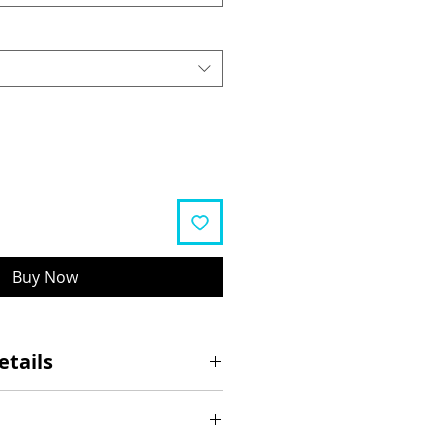
Buy Now
etails
25 km/h (AT)