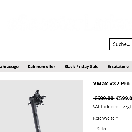
fahrzeuge
Kabinenroller
Black Friday Sale
Ersatzteile
VMax VX2 Pro
Regular
 €699.00 
€599.
VAT Included
|
zzgl
Reichweite
*
Select