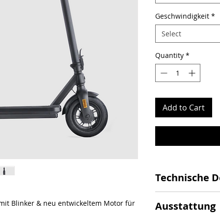
Geschwindigkeit
*
Select
Quantity
*
Add to Cart
Technische D
Maximale
 mit Blinker & neu entwickeltem Motor für
Ausstattung
Geschwindigkeit: