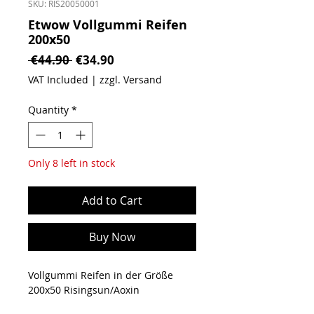
SKU: RIS20050001
Etwow Vollgummi Reifen
200x50
Regular Price
Sale Price
 €44.90 
€34.90
VAT Included
|
zzgl. Versand
Quantity
*
Only 8 left in stock
Add to Cart
Buy Now
Vollgummi Reifen in der Größe
200x50 Risingsun/Aoxin