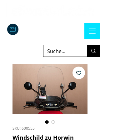
SKU: 600555
Windschild zu Horwin