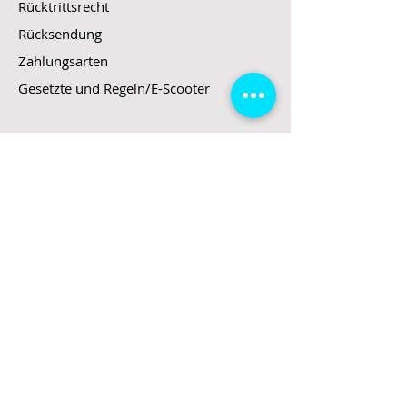
Rücktrittsrecht
Rücksendung
Zahlungsarten
Gesetzte und Regeln/E-Scooter
Shop
E-Scooter
E-Roller
E-Fahrzeuge
LeStoff
Stand up Paddel
B2B
Kontakt