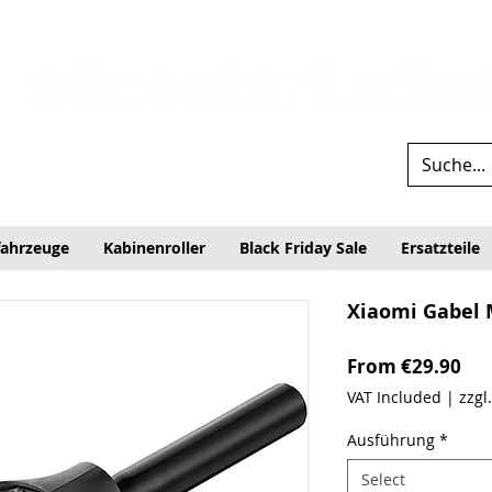
fahrzeuge
Kabinenroller
Black Friday Sale
Ersatzteile
Xiaomi Gabel 
Sal
From
€29.90
VAT Included
|
zzgl
Ausführung
*
Select