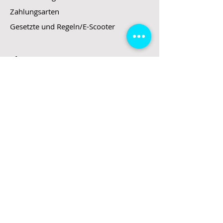
Zahlungsarten
Gesetzte und Regeln/E-Scooter
Shop
E-Scooter
E-Roller
E-Fahrzeuge
LeStoff
Stand up Paddel
B2B
Kontakt
Eingang