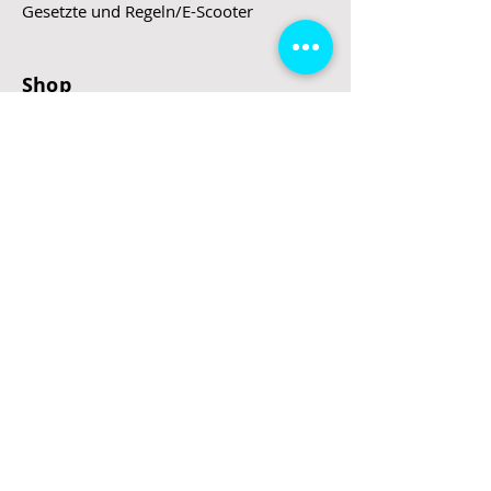
Gesetzte und Regeln/E-Scooter
Shop
E-Scooter
E-Roller
E-Fahrzeuge
LeStoff
Stand up Paddel
B2B
Kontakt
Eingang
Schulgasse 5