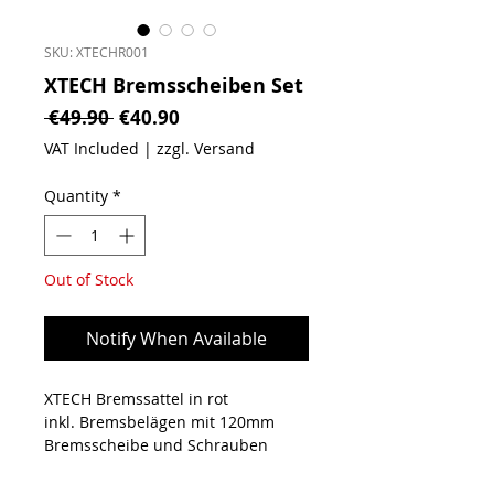
SKU: XTECHR001
XTECH Bremsscheiben Set
Regular Price
Sale Price
 €49.90 
€40.90
VAT Included
|
zzgl. Versand
Quantity
*
Out of Stock
Notify When Available
XTECH Bremssattel in rot
inkl. Bremsbelägen mit 120mm
Bremsscheibe und Schrauben