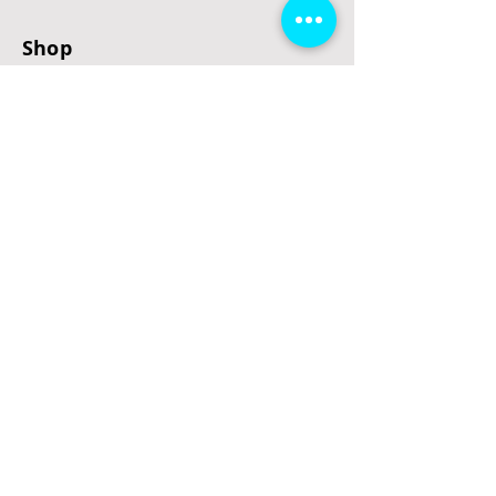
Shop
E-Scooter
E-Roller
E-Fahrzeuge
LeStoff
Stand up Paddel
B2B
Kontakt
Eingang
Schulgasse 5
3100 St. Pölten